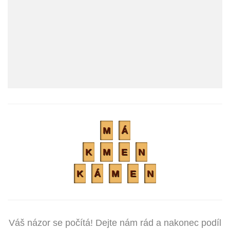
M
Á
K
M
E
N
K
Á
M
E
N
Váš názor se počítá! Dejte nám rád a nakonec podíl