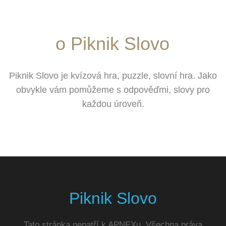
o Piknik Slovo
Piknik Slovo je kvízová hra, puzzle, slovní hra. Jako
obvykle vám pomůžeme s odpověďmi, slovy pro
každou úroveň.
Piknik Slovo
Tato stránka nepatří k APNEXu. Všechna práva