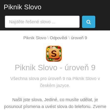
Piknik Slovo
Piknik Slovo
Odpovědi
úroveň 9
Piknik Slovo - úroveň 9
Všechna slova pro úroveň 9 na Piknik Slovo v
českém jazyce.
Našli jste slova. Jediné, co musíte udělat, je
posunout písmena a uvést slova do telefonu. Zveme