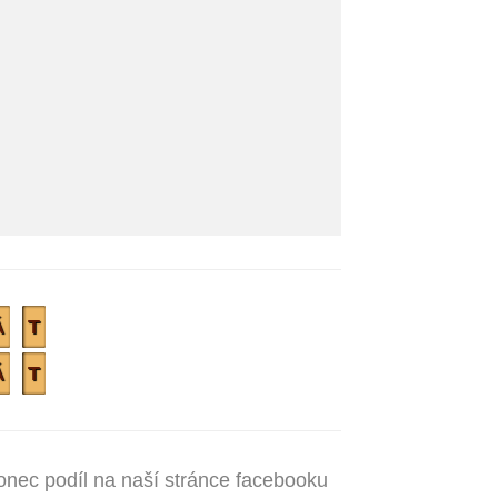
Á
T
Á
T
onec podíl na naší stránce facebooku