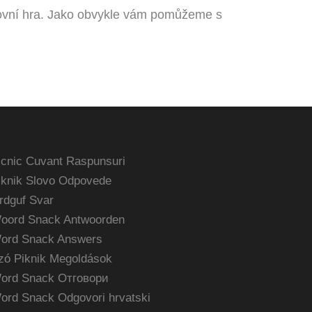
slovní hra. Jako obvykle vám pomůžeme s
icnic Cuvant Raspunsuri
iknik Slovo Odpovede
rdguf Svar
oord Snack Antwoorden
ord Snack Answers
zó Piknik Megoldások
ord Snack Отговори
ord Snack Odgovori hrvatski