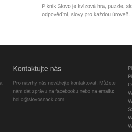
Piknik Slovo je kvízová hra, puzzle, 
odpověďmi, slovy pro každou úroveň.
Kontaktujte nás
P
P
a
Pro návrhy nás neváhejte kontaktovat. Můžete
O
nám dát zprávu na facebooku nebo na emailu:
W
hello@slovosnack.com
W
S
W
W