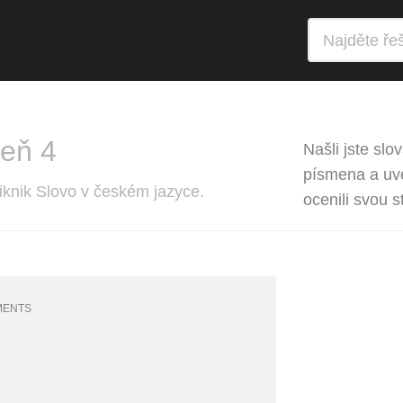
veň 4
Našli jste slo
písmena a uvé
iknik Slovo v českém jazyce.
ocenili svou 
MENTS