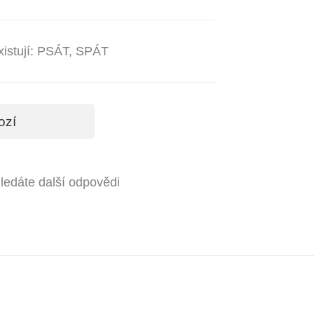
xistují: PSÁT, SPÁT
ozí
hledáte další odpovědi