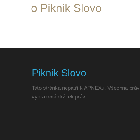
o Piknik Slovo
Piknik Slovo
Tato stránka nepatří k APNEXu. Všechna práv
vyhrazená držiteli práv.