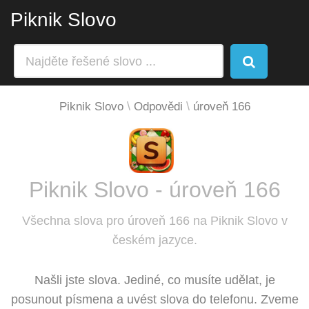
Piknik Slovo
Piknik Slovo
Odpovědi
úroveň 166
Piknik Slovo - úroveň 166
Všechna slova pro úroveň 166 na Piknik Slovo v
českém jazyce.
Našli jste slova. Jediné, co musíte udělat, je
posunout písmena a uvést slova do telefonu. Zveme