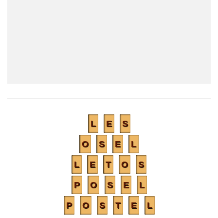
L
E
S
O
S
E
L
L
E
T
O
S
P
O
S
E
L
P
O
S
T
E
L